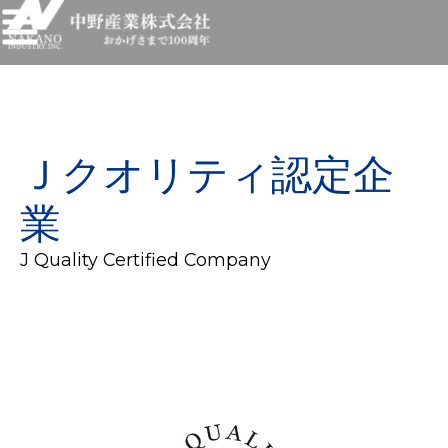
内
Flyout
容
Menu
を
ス
キ
ッ
プ
Ｊクオリティ認定企
業
J Quality Certified Company