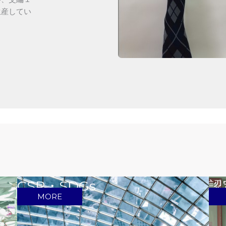
生産してい
CSR・SDGs
認
MORE