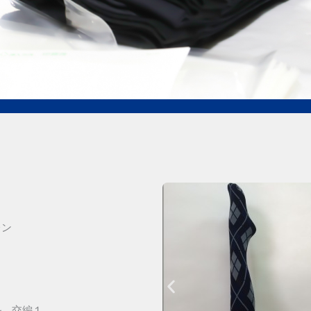
レン
ル、交編１