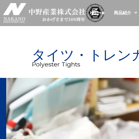
内
容
Home
商品紹介
を
ス
キ
ッ
プ
タイツ・トレン
Polyester Tights