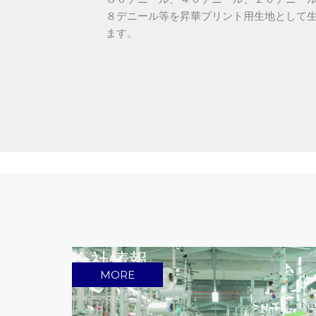
８デニール等を昇華プリント用生地として
ます。
会社情報
MORE