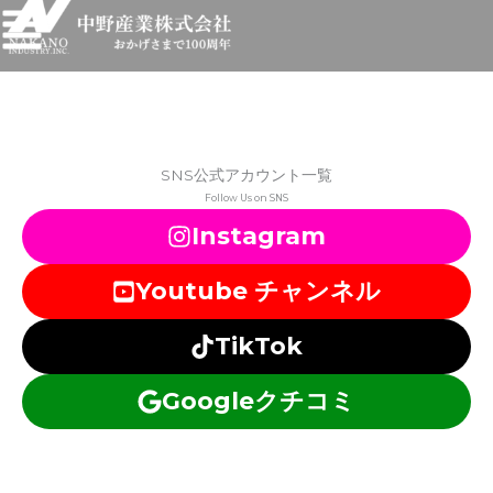
Flyout
Menu
内
容
を
ス
キ
SNS公式アカウント一覧
ッ
Follow Us on SNS
プ
Instagram
Youtube チャンネル
TikTok
Googleクチコミ